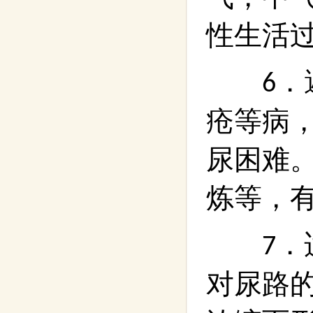
性生活
．
6
疮等病
尿困难
炼等，
．
7
对尿路