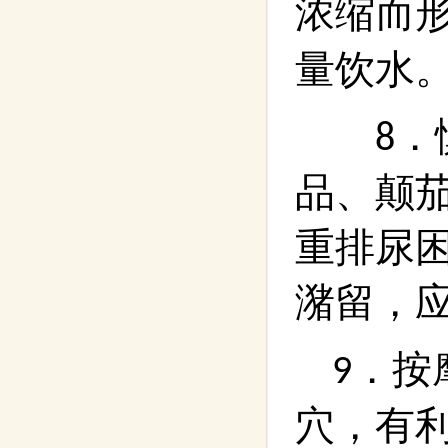
浓缩而
量饮水
．
8
品、颠
重排尿
潴留，
．按
9
穴，有