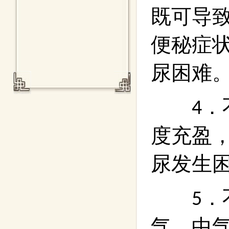
既可导
便秘症
尿困难
．
4
度充盈
尿发生
．
5
气，中