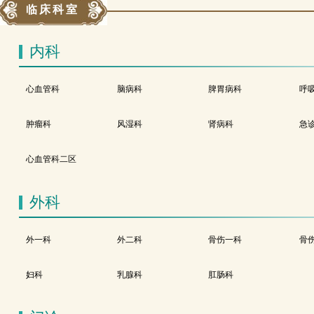
临床科室
内科
心血管科
脑病科
脾胃病科
呼
肿瘤科
风湿科
肾病科
急
心血管科二区
外科
外一科
外二科
骨伤一科
骨
妇科
乳腺科
肛肠科