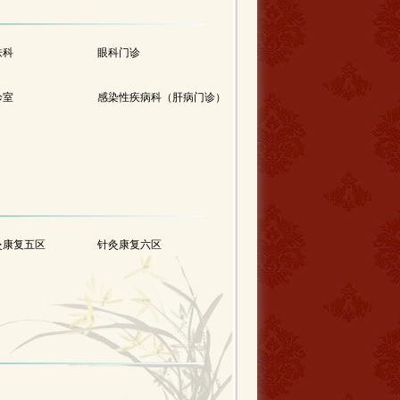
肤科
眼科门诊
诊室
感染性疾病科（肝病门诊）
灸康复五区
针灸康复六区