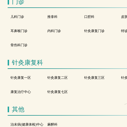
门诊
儿科门诊
推拿科
口腔科
皮
耳鼻喉门诊
内科门诊
针灸康复门诊
特
骨伤科门诊
针灸康复科
针灸康复一区
针灸康复二区
针灸康复三区
针
康复治疗中心
针灸康复七区
其他
治未病(健康体检)中心
麻醉科