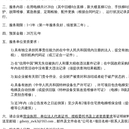
二、服务内容：在用电梯共计28台（其中旧楼8台直梯，新大楼直梯12台、手扶梯
护、故障维修、紧急救援、定期检验、配件更换（根据合同约定）、运行状况记录
行。
三、服务期限：1+1年（第一年服务良好，续签第二年）。
四、预算金额：20万元/年
五、服务单位资质要求：
1) 具有独立承担民事责任能力的在中华人民共和国境内注册的法人，提交有
税）、组织机构代码证（或三证合一证件）。
2) 在“信用中国”网无失信被执行人和重大税收违法案件记录；在中国政府采
年内在经营活动中没有重大违法记录（须提供查询结果截图）。
3) 如企业被有关部门责令停业、企业财产被查封和冻结或者处于破产状态的
4) 具备有效的《中华人民共和国特种设备生产许可证》，许可项目包含电梯
电梯及自动扶梯（或提供旧版《特种设备安装改造维修许可证》（电梯）B级
工类别含维修）。
5) 近3年内（自公告发布之日起倒算）至少具有2项非住宅类电梯维保业绩（
楼等公共建筑）。
六、请企业将
营业执照
、
单位法人代表证书
、
授权委托书
及上述资质要求
等证明材
送至邮箱：gdsezy_zwk3@163.com，邮件及文件命名“公司名+项目名称+联系