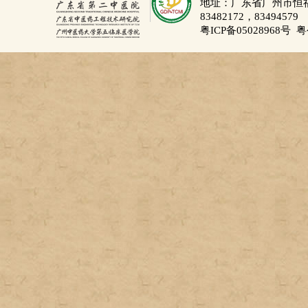
地址：广东省广州市恒福路
83482172，83494579
粤ICP备05028968号
粤