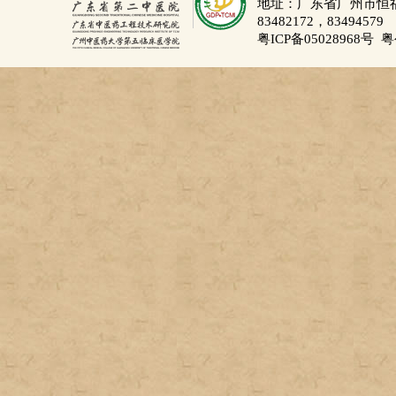
地址：广东省广州市恒福路
83482172，83494579
粤ICP备05028968号
粤