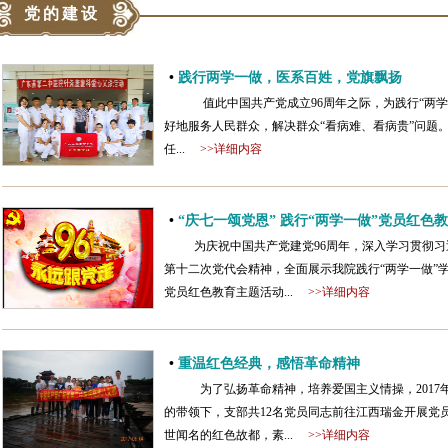
党的建设
•
践行两学一做，医系百姓，党旗飘扬
值此中国共产党成立96周年之际，为践行“两学
好地服务人民群众，解决群众“看病难、看病贵”问题
任...
>>详细内容
•
“庆七一颂党恩” 践行“两学一做”党员红色
为庆祝中国共产党建党96周年，深入学习贯彻
第十二次党代会精神，全面展示我院践行“两学一做”学
党员红色教育主题活动...
>>详细内容
•
重温红色经典，感悟革命精神
为了弘扬革命精神，培养爱国主义情操，2017年
的带领下，支部共12名党员同志前往江西瑞金开展党
世闻名的红色故都，素...
>>详细内容