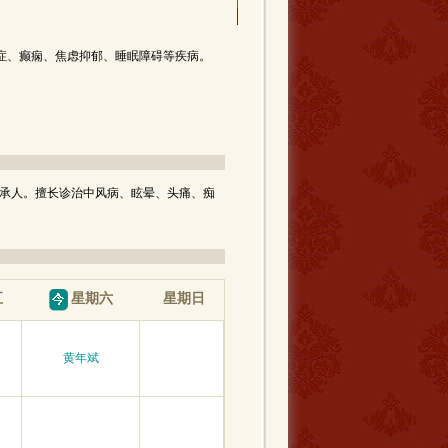
症、癫痫、焦虑抑郁、睡眠障碍等疾病。
承人。擅长诊治中风病、眩晕、头痛、痴
五
星期日
星期六
黄年斌