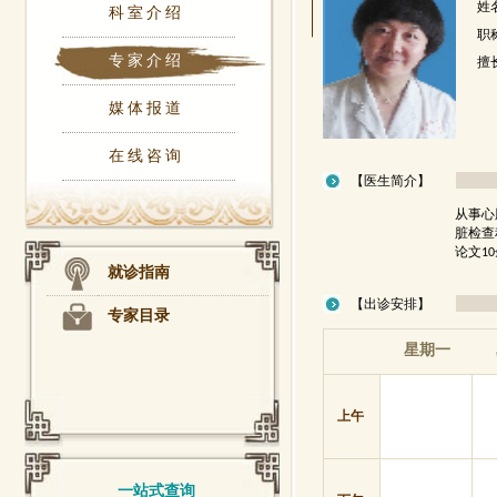
姓
科室介绍
职
专家介绍
擅
媒体报道
在线咨询
【医生简介】
从事心
脏检查
论文1
就诊指南
【出诊安排】
专家目录
星期一
上午
一站式查询