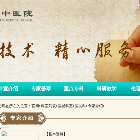
科室介绍
专家荟萃
重点专科
科研教学
伦
您现在所在的位置：官网>科室列表>医辅科室>医技科>专家介绍>
专家介绍
【基本资料】