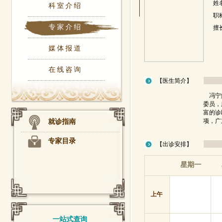
姓
科室介绍
职
专家介绍
擅
媒体报道
在线咨询
【医生简介】
冯宁娜
委员，
富的诊
就诊指南
项，广
专家目录
【出诊安排】
星期一
上午
一站式查询