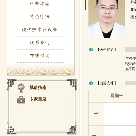
姓
科室动态
职
特色疗法
擅
现代技术及设备
联系我们
【医生简介】
在线咨询
主任中
治委员
血压病
【出诊安排】
就诊指南
星期一
专家目录
上午